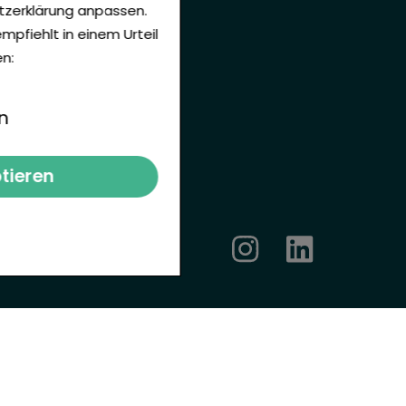
utzerklärung anpassen.
Impressum
mpfiehlt in einem Urteil
Datenschutz
n:
AGB
n
Cookie Einstellung
ptieren