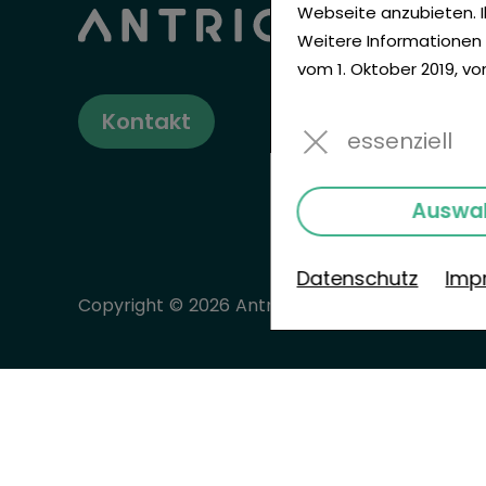
Webseite anzubieten. I
Antric
Weitere Informationen d
Kaufber
vom 1. Oktober 2019, v
Branche
Kontakt
essenziell
Untern
Händler
Auswah
Datenschutz
Imp
Copyright © 2026 Antric GmbH
All rights rese