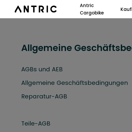
Antric
Kauf
Cargobike
Allgemeine Geschäftsb
AGBs und AEB
Allgemeine Geschäftsbedingungen
Reparatur-AGB
Teile-AGB