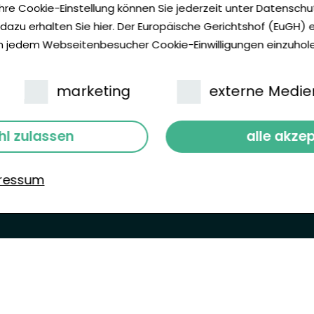
hre Cookie-Einstellung können Sie jederzeit unter Datensch
Eventkalender
azu erhalten Sie hier. Der Europäische Gerichtshof (EuGH) e
atung
Förderung
on jedem Webseitenbesucher Cookie-Einwilligungen einzuhole
n
Reparatur & Ersatzteile
ehmen
marketing
externe Medie
 werden
l zulassen
alle akze
ressum
rved