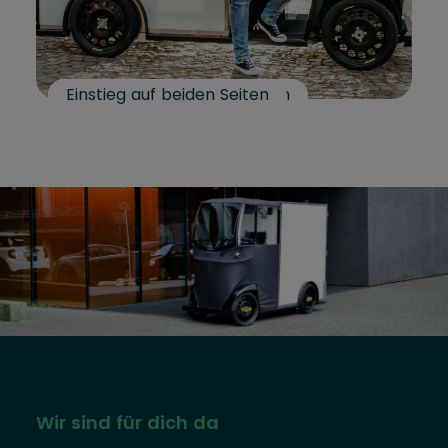
Kofferaufbau
Trolleys und Auffahrrampen
Einstieg auf beiden Seiten
Wir sind für dich da