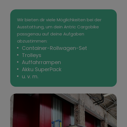
Wir bieten dir viele Möglichkeiten bei der
Ausstattung, um dein Antric Cargobike
passgenau auf deine Aufgaben
abzustimmen:
Container-Rollwagen-Set
Trolleys
Auffahrrampen
Akku SuperPack
u. v. m.