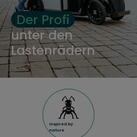
Der Profi
unter den
Lastenrädern
inspired by
nature