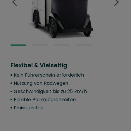
Flexibel & Vielseitig
Kom
Kein Führerschein erforderlich
Ein
Nutzung von Radwegen
Er
vo
Geschwindigkeit bis zu 25 km/h
5-s
Flexible Parkmöglichkeiten
Fu
Emissionsfrei