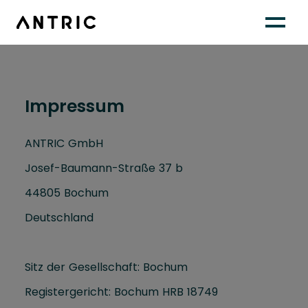
Impressum
ANTRIC GmbH
Josef-Baumann-Straße 37 b
44805 Bochum
Deutschland
Sitz der Gesellschaft: Bochum
Registergericht: Bochum HRB 18749