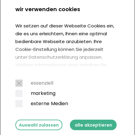
AGB
wir verwenden cookies
Cookie Einstellung
Wir setzen auf dieser Webseite Cookies ein,
die es uns erleichtern, Ihnen eine optimal
bedienbare Webseite anzubieten. Ihre
Cookie-Einstellung können Sie jederzeit
unter Datenschutzerklärung anpassen.
Weitere Informationen dazu erhalten Sie
hier. Der Europäische Gerichtshof (EuGH)
inspired by nature
empfiehlt in einem Urteil vom 1. Oktober
essenziell
2019, von jedem Webseitenbesucher
marketing
Cookie-Einwilligungen einzuholen:
externe Medien
Auswahl zulassen
alle akzeptieren
Copyright © 2026