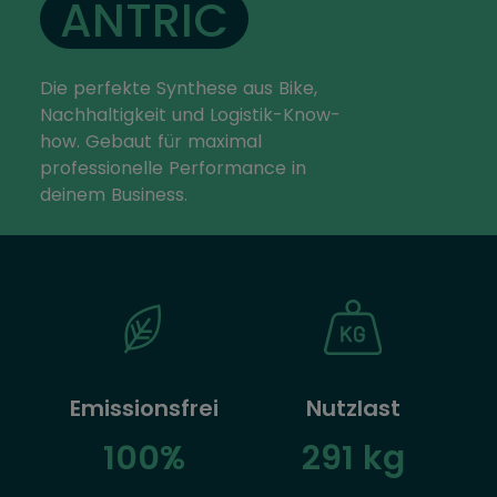
ANTRIC
Die perfekte Synthese aus Bike,
Nachhaltigkeit und Logistik-Know-
how. Gebaut für maximal
professionelle Performance in
deinem Business.
Emissionsfrei
Nutzlast
100%
291 kg