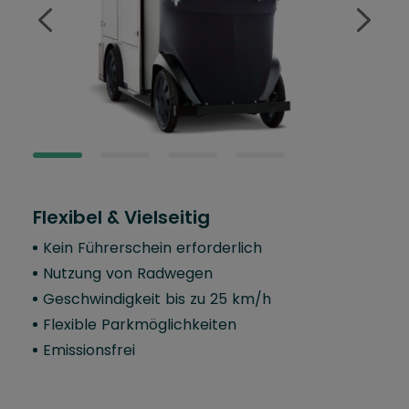
Flexibel & Vielseitig
Kom
Kein Führerschein erforderlich
Ein
Nutzung von Radwegen
Er
vo
Geschwindigkeit bis zu 25 km/h
5-s
Flexible Parkmöglichkeiten
Fu
Emissionsfrei