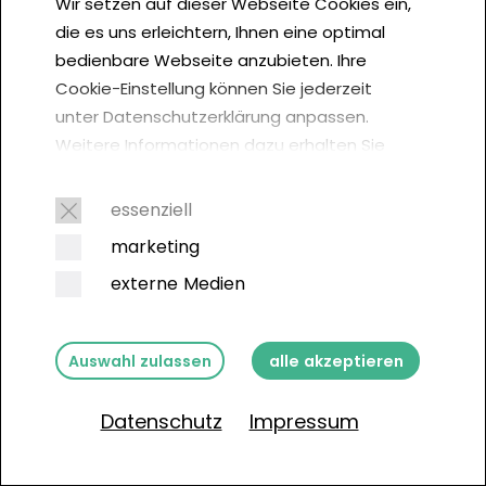
Wir setzen auf dieser Webseite Cookies ein,
die es uns erleichtern, Ihnen eine optimal
bedienbare Webseite anzubieten. Ihre
Cookie-Einstellung können Sie jederzeit
unter Datenschutzerklärung anpassen.
Weitere Informationen dazu erhalten Sie
hier. Der Europäische Gerichtshof (EuGH)
Die professionelle und
empfiehlt in einem Urteil vom 1. Oktober
essenziell
2019, von jedem Webseitenbesucher
nachhaltige Lösung für
marketing
Cookie-Einwilligungen einzuholen:
dein Business.
externe Medien
Auswahl zulassen
alle akzeptieren
Jetzt anfragen
Datenschutz
Impressum